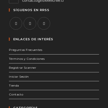
Se
contacto@foxwellchile.cl
abre
en
SÍGUENOS EN RRSS
tu
aplicación
Se
Se
Se
abre
abre
abre
ENLACES DE INTERÉS
en
en
en
Preguntas Frecuentes
una
una
una
nueva
nueva
nueva
Términos y Condiciones
pestaña
pestaña
pestaña
Registrar Scanner
Iniciar Sesión
Tienda
Contacto
CATEGORÍAS