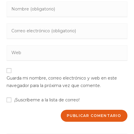
Introduce
tu
nombre
Introduce
o
tu
nombre
dirección
de
Introduce
de
usuario
la
correo
para
URL
electrónico
comentar
de
para
Guarda mi nombre, correo electrónico y web en este
tu
comentar
navegador para la próxima vez que comente.
web
(opcional)
¡Suscríbeme a la lista de correo!