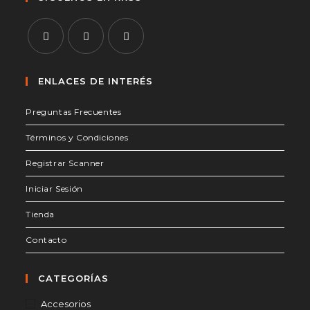
tu
aplicación
Se
Se
Se
abre
abre
abre
ENLACES DE INTERÉS
en
en
en
Preguntas Frecuentes
una
una
una
nueva
nueva
nueva
Términos y Condiciones
pestaña
pestaña
pestaña
Registrar Scanner
Iniciar Sesión
Tienda
Contacto
CATEGORÍAS
Accesorios