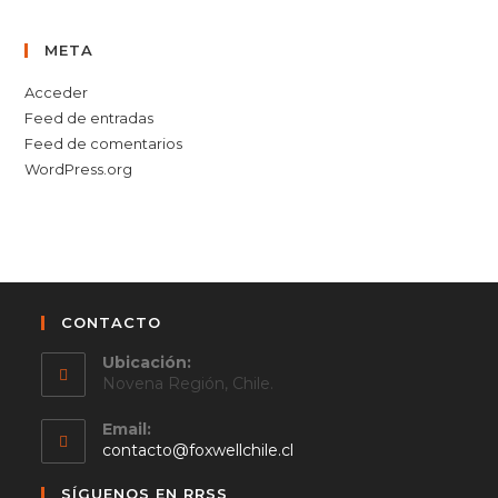
META
Acceder
Feed de entradas
Feed de comentarios
WordPress.org
CONTACTO
Ubicación:
Novena Región, Chile.
Email:
Se
contacto@foxwellchile.cl
abre
en
SÍGUENOS EN RRSS