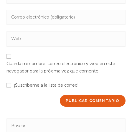
nombre
Introduce
o
tu
nombre
dirección
de
Introduce
de
usuario
la
correo
para
URL
electrónico
comentar
de
para
Guarda mi nombre, correo electrónico y web en este
tu
comentar
navegador para la próxima vez que comente.
web
(opcional)
¡Suscríbeme a la lista de correo!