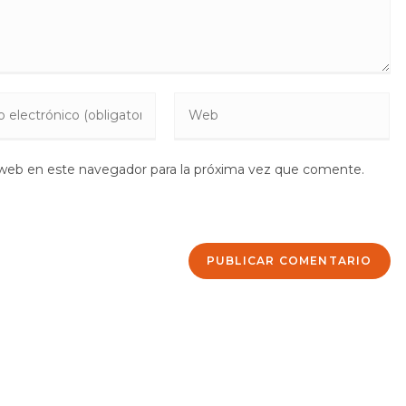
ce
Introduce
la
n
URL
 web en este navegador para la próxima vez que comente.
de
tu
ico
web
(opcional)
ar