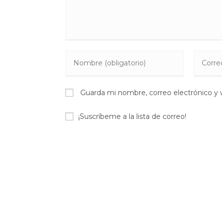
Introduce
Introdu
tu
tu
nombre
direcció
Guarda mi nombre, correo electrónico y
o
de
nombre
correo
¡Suscríbeme a la lista de correo!
de
electrón
usuario
para
para
coment
comentar