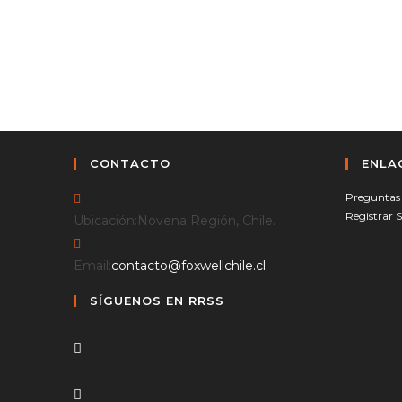
CONTACTO
ENLA
Preguntas 
Registrar 
Ubicación:
Novena Región, Chile.
Se
Email:
contacto@foxwellchile.cl
abre
SÍGUENOS EN RRSS
en
tu
Se
aplicación
abre
en
Se