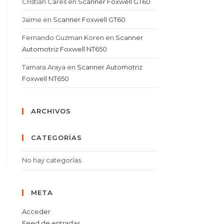
Cristian Cares
en
Scanner Foxwell GT60
Jaime
en
Scanner Foxwell GT60
Fernando Guzman Koren
en
Scanner
Automotriz Foxwell NT650
Tamara Araya
en
Scanner Automotriz
Foxwell NT650
ARCHIVOS
CATEGORÍAS
No hay categorías
META
Acceder
Feed de entradas