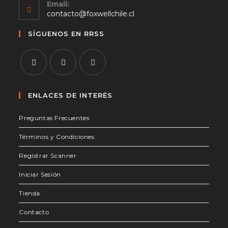
Email:
Se
contacto@foxwellchile.cl
abre
en
SÍGUENOS EN RRSS
tu
aplicación
Se
Se
Se
abre
abre
abre
ENLACES DE INTERÉS
en
en
en
Preguntas Frecuentes
una
una
una
nueva
nueva
nueva
Términos y Condiciones
pestaña
pestaña
pestaña
Registrar Scanner
Iniciar Sesión
Tienda
Contacto