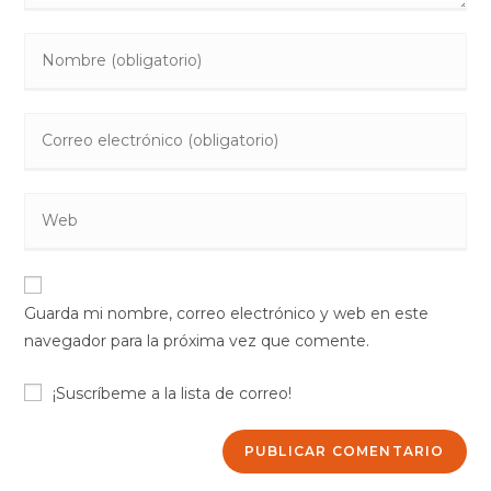
Introduce
tu
nombre
Introduce
o
tu
nombre
dirección
de
Introduce
de
usuario
la
correo
para
URL
electrónico
comentar
de
para
Guarda mi nombre, correo electrónico y web en este
tu
comentar
navegador para la próxima vez que comente.
web
(opcional)
¡Suscríbeme a la lista de correo!