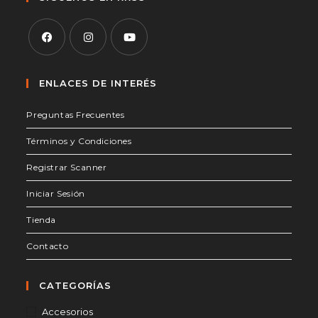
tu
aplicación
Se
Se
Se
abre
abre
abre
ENLACES DE INTERÉS
en
en
en
Preguntas Frecuentes
una
una
una
nueva
nueva
nueva
Términos y Condiciones
pestaña
pestaña
pestaña
Registrar Scanner
Iniciar Sesión
Tienda
Contacto
CATEGORÍAS
Accesorios