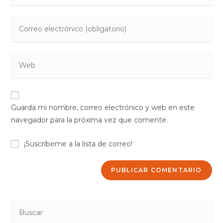
nombre
Introduce
o
tu
nombre
dirección
de
Introduce
de
usuario
la
correo
para
URL
electrónico
comentar
de
para
Guarda mi nombre, correo electrónico y web en este
tu
comentar
navegador para la próxima vez que comente.
web
(opcional)
¡Suscríbeme a la lista de correo!