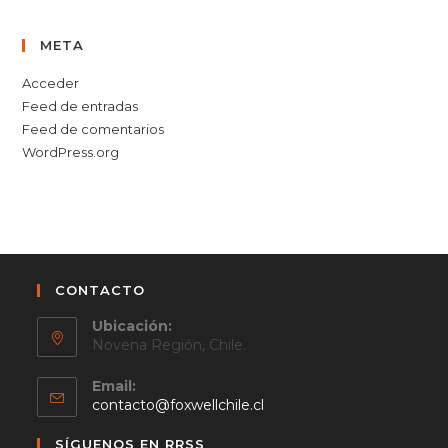
META
Acceder
Feed de entradas
Feed de comentarios
WordPress.org
CONTACTO
Ubicación:
Novena Región, Chile.
Email:
Se
contacto@foxwellchile.cl
abre
en
SÍGUENOS EN RRSS