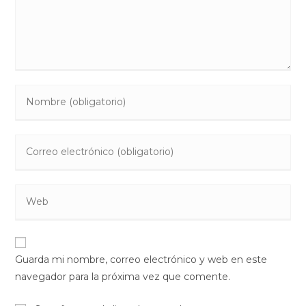
Introduce
tu
nombre
Introduce
o
tu
nombre
dirección
de
Introduce
de
usuario
la
correo
para
URL
electrónico
comentar
de
para
Guarda mi nombre, correo electrónico y web en este
tu
comentar
navegador para la próxima vez que comente.
web
(opcional)