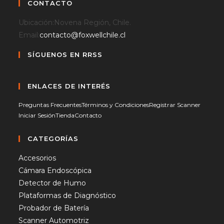
CONTACTO
Ubicación:
Novena Región, Chile.
Se
Email:
contacto@foxwellchile.cl
abre
SÍGUENOS EN RRSS
en
tu
Se
Se
Se
aplicación
abre
abre
abre
ENLACES DE INTERÉS
en
en
en
Preguntas Frecuentes
Términos y Condiciones
Registrar Scanner
una
una
una
Iniciar Sesión
Tienda
Contacto
nueva
nueva
nueva
pestaña
pestaña
pestaña
CATEGORÍAS
Accesorios
Cámara Endoscópica
Detector de Humo
Plataformas de Diagnóstico
Probador de Batería
Scanner Automotriz