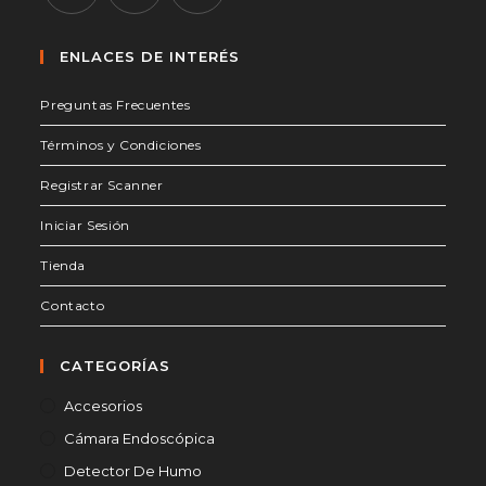
Se
Se
Se
abre
abre
abre
ENLACES DE INTERÉS
en
en
en
Preguntas Frecuentes
una
una
una
nueva
nueva
nueva
Términos y Condiciones
pestaña
pestaña
pestaña
Registrar Scanner
Iniciar Sesión
Tienda
Contacto
CATEGORÍAS
Accesorios
Cámara Endoscópica
Detector De Humo