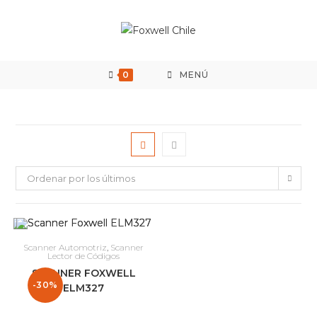
Saltar
al
contenido
0
MENÚ
Ordenar por los últimos
Scanner Automotriz
,
Scanner
Lector de Códigos
SCANNER FOXWELL
-30%
ELM327