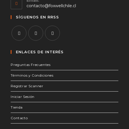
Email:
Se
contacto@foxwellchile.cl
abre
en
SÍGUENOS EN RRSS
tu
aplicación
Se
Se
Se
abre
abre
abre
ENLACES DE INTERÉS
en
en
en
Preguntas Frecuentes
una
una
una
nueva
nueva
nueva
Términos y Condiciones
pestaña
pestaña
pestaña
Registrar Scanner
Iniciar Sesión
Tienda
Contacto