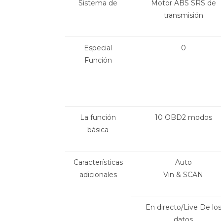
Sistema de
Motor ABS SRS de
transmisión
Especial
0
Función
La función
10 OBD2 modos
básica
Características
Auto
adicionales
Vin & SCAN
En directo/Live De lo
datos