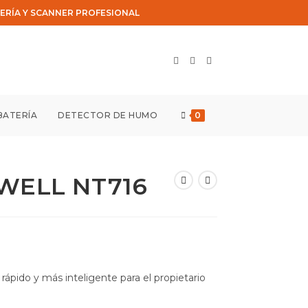
ERÍA Y SCANNER PROFESIONAL
BATERÍA
DETECTOR DE HUMO
0
WELL NT716
El
precio
rápido y más inteligente para el propietario
actual
es: