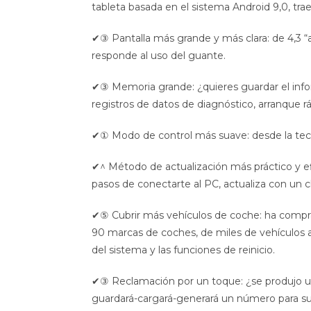
tableta basada en el sistema Android 9,0, trae
✔③ Pantalla más grande y más clara: de 4,3 “a 5
responde al uso del guante.
✔③ Memoria grande: ¿quieres guardar el inf
registros de datos de diagnóstico, arranque r
✔① Modo de control más suave: desde la tecla
✔^ Método de actualización más práctico y efi
pasos de conectarte al PC, actualiza con un c
✔⑤ Cubrir más vehículos de coche: ha compra
90 marcas de coches, de miles de vehículos
del sistema y las funciones de reinicio.
✔③ Reclamación por un toque: ¿se produjo un
guardará-cargará-generará un número para su