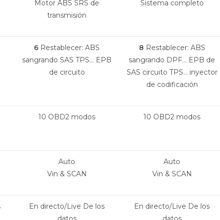
Motor ABS SRS de
Sistema completo
transmisión
6
Restablecer: ABS
8
Restablecer: ABS
sangrando SAS TPS… EPB
sangrando DPF… EPB de
de circuito
SAS circuito TPS… inyector
de codificación
10 OBD2 modos
10 OBD2 modos
Auto
Auto
Vin & SCAN
Vin & SCAN
s
En directo/Live De los
En directo/Live De los
datos
datos