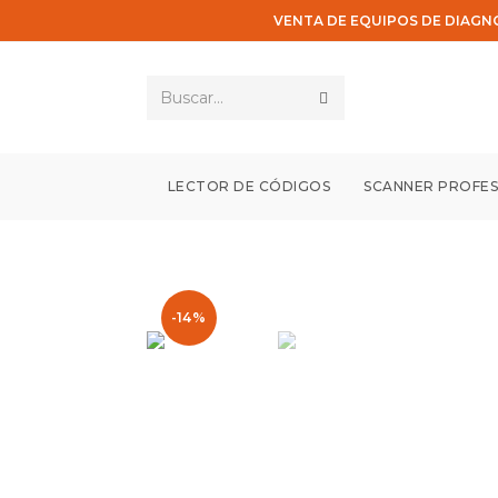
Saltar
VENTA DE EQUIPOS DE DIAGN
al
contenido
Enviar
Buscar...
la
búsqueda
LECTOR DE CÓDIGOS
SCANNER PROFES
-14%