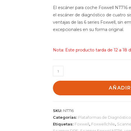
$499.990.
El escáner para coche Foxwell NT716 e
el escáner de diagnóstico de cuatro si
ventajas de las 6 series Foxwell, sin 
excepcionales en su forma original.
Nota: Este producto tarda de 12 a 18 d
Scanner
Foxwell
NT716
AÑADIR
cantidad
SKU:
NT716
Categorías:
Plataformas de Diagnóstico
Etiquetas:
Foxwell
,
Foxwellchile
,
Scanne
Scanner DPF
,
Scanner Foxwel NT716
,
ven