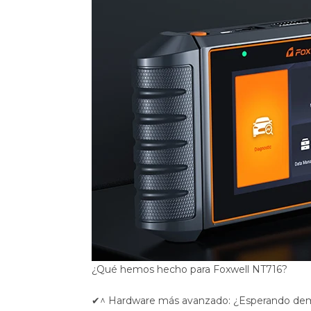
¿Qué hemos hecho para Foxwell NT716?
✔^ Hardware más avanzado: ¿Esperando demas