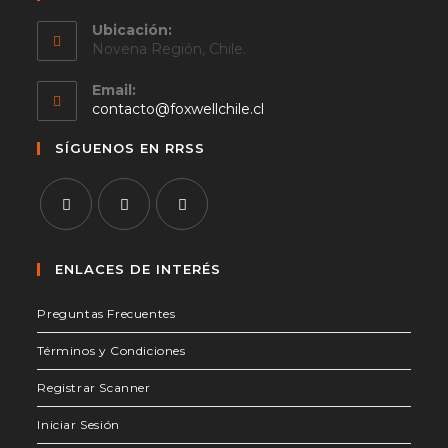
Ubicación:
Novena Región, Chile.
Email:
Se
contacto@foxwellchile.cl
abre
en
SÍGUENOS EN RRSS
tu
aplicación
Se
Se
Se
abre
abre
abre
ENLACES DE INTERÉS
en
en
en
Preguntas Frecuentes
una
una
una
nueva
nueva
nueva
Términos y Condiciones
pestaña
pestaña
pestaña
Registrar Scanner
Iniciar Sesión