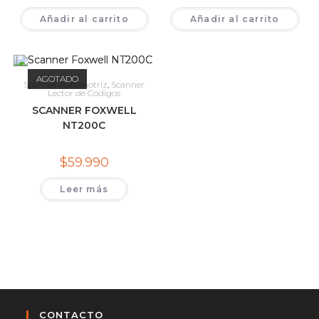
precio
precio
precio
preci
original
actual
original
actual
Añadir al carrito
era:
es:
Añadir al carrito
era:
es:
$449.900.
$369.990.
$399.900.
$299.
AGOTADO
Scanner Automotriz
,
Scanner
Lector de Códigos
SCANNER FOXWELL
NT200C
$
59.990
Leer más
CONTACTO