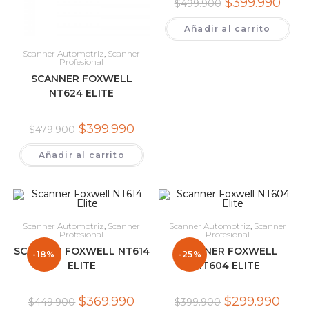
El
El
$
399.990
$
499.900
precio
preci
original
actual
Añadir al carrito
era:
es:
$499.900.
$399.
Scanner Automotriz
,
Scanner
Profesional
SCANNER FOXWELL
NT624 ELITE
El
El
$
399.990
$
479.900
precio
precio
original
actual
Añadir al carrito
era:
es:
$479.900.
$399.990.
Scanner Automotriz
,
Scanner
Scanner Automotriz
,
Scanner
Profesional
Profesional
SCANNER FOXWELL NT614
SCANNER FOXWELL
-18%
-25%
ELITE
NT604 ELITE
El
El
El
El
$
369.990
$
299.990
$
449.900
$
399.900