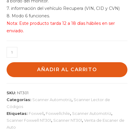
a bordo del monitor.
7. información del vehículo Recupera (VIN, CID y CVN)
8. Modo 6 funciones.
Nota: Este producto tarda 12 a 18 días hábiles en ser
enviado.
Scanner
Foxwell
NT301
AÑADIR AL CARRITO
cantidad
SKU:
NT301
Categorías:
Scanner Automotriz
,
Scanner Lector de
Códigos
Etiquetas:
Foxwell
,
Foxwellchile
,
Scanner Automotriz
,
Scanner Foxwell NT301
,
Scanner NT301
,
Venta de Escaner de
Auto