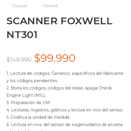
SCANNER FOXWELL
NT301
$
99.990
El
El
$
149.990
precio
precio
1. Lectura de códigos: Genérico, específicos del fabricante
original
actual
y los códigos pendientes.
era:
es:
2. Borra los códigos, códigos del erase, apaga Check
$149.990.
$99.990.
Engine Light (MIL).
3. Preparación de I/M.
4. Lecturas, registros, gráficos y lectura en vivo del sensor.
5. Codifica la unidad de medida.
6. Lectura en vivo del sensor de oxigeno/datos de prueba