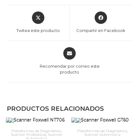
Opens
Opens
in
in
a
a
Twitea este producto
Compartir en Facebook
new
new
window
window
Opens
in
a
Recomendar por correo este
new
producto
window
PRODUCTOS RELACIONADOS
Plataformas de Diagnóstico
,
Plataformas de Diagnóstico
,
Scanner Profesional
,
Scanner
Scanner Automotriz
Automotriz