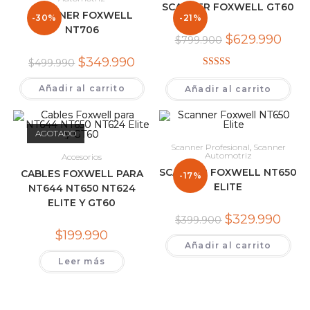
SCANNER FOXWELL GT60
SCANNER FOXWELL
-30%
-21%
NT706
El
El
$
629.990
$
799.900
precio
preci
original
actual
El
El
$
349.990
$
499.990
era:
es:
precio
precio
$799.900.
$629.
Valorado con
original
actual
Añadir al carrito
era:
es:
Añadir al carrito
5.00
de 5
$499.990.
$349.990.
AGOTADO
Scanner Profesional
,
Scanner
Automotriz
Accesorios
SCANNER FOXWELL NT650
CABLES FOXWELL PARA
-17%
ELITE
NT644 NT650 NT624
ELITE Y GT60
El
El
$
329.990
$
399.900
precio
preci
$
199.990
original
actual
Añadir al carrito
era:
es:
$399.900.
$329.
Leer más