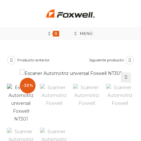
Saltar
al
contenido
0
MENÚ
Producto anterior
Siguiente producto
-33%
🔍