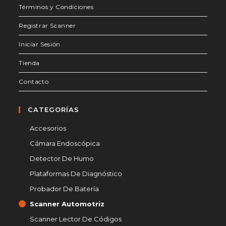
nueva
nueva
nueva
Términos y Condiciones
pestaña
pestaña
pestaña
Registrar Scanner
Iniciar Sesión
Tienda
Contacto
CATEGORÍAS
Accesorios
Cámara Endoscópica
Detector De Humo
Plataformas De Diagnóstico
Probador De Batería
Scanner Automotriz
Scanner Lector De Códigos